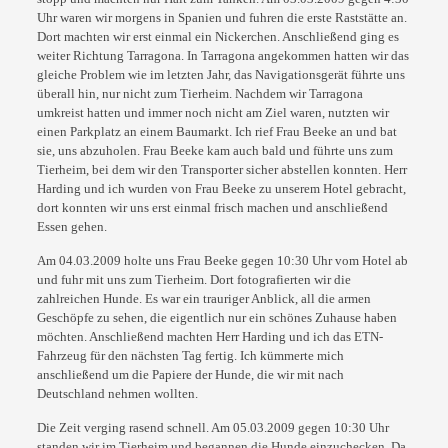
Uhr waren
wir morgens in Spanien und fuhren die erste Raststätte an.
Dort machten wir erst einmal ein
Nickerchen. Anschließend ging es
weiter Richtung Tarragona. In Tarragona angekommen
hatten wir das
gleiche Problem wie im letzten Jahr, das Navigationsgerät führte uns
überall
hin, nur nicht zum Tierheim. Nachdem wir Tarragona
umkreist hatten und immer noch nicht
am Ziel waren, nutzten wir
einen Parkplatz an einem Baumarkt. Ich rief Frau Beeke an und
bat
sie, uns abzuholen. Frau Beeke kam auch bald und führte uns zum
Tierheim, bei dem wir
den Transporter sicher abstellen konnten. Herr
Harding und ich wurden von Frau Beeke zu
unserem Hotel gebracht,
dort konnten wir uns erst einmal frisch machen und anschließend
Essen gehen.
Am 04.03.2009 holte uns Frau Beeke gegen 10:30 Uhr vom Hotel ab
und fuhr mit uns zum
Tierheim. Dort fotografierten wir die
zahlreichen Hunde. Es war ein trauriger Anblick, all
die armen
Geschöpfe zu sehen, die eigentlich nur ein schönes Zuhause haben
möchten.
Anschließend machten Herr Harding und ich das ETN-
Fahrzeug für den nächsten Tag fertig.
Ich kümmerte mich
anschließend um die Papiere der Hunde, die wir mit nach
Deutschland
nehmen wollten.
Die Zeit verging rasend schnell. Am 05.03.2009 gegen 10:30 Uhr
standen wir im Tierheim
und begannen die Hunde einzuchecken. Da