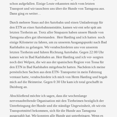
schon aufgefallen. Einige Leute erkannten mich
vom letzten
Transport und wir tauschten uns über die Hunde von Tarragona aus.
Dann ging es
weiter…
Durch mehrere Staus auf der Autobahn und einen Umladestopp für
den ETN an einer
Autobahnraststätte, kamen wir erst sehr spät am
letzten Tierheim an. Trotz aller Strapazen
haben unsere Hunde von
Tarragona alles gut überstanden. Herr Harding und ich hatten
noch
einige Kilometer zu fahren, um zu unserem Ausgangspunkt nach Bad
Karlshafen zu
gelangen. Wir verabschiedeten uns von unserem
letzten Tierheim und fuhren Richtung
Autobahn. Gegen 22:00 Uhr
kamen wir in Bad Karlshafen an. Herr Harding und ich ver-
sorgten
noch drei Welpen, die wir aus der spanischen Region von Tossa für
den ETN in Bad
Karlshafen mitgebracht hatten. Nachdem ich meine
persönlichen Sachen aus dem ETN-
Transporter in mein Fahrzeug
verstaut hatte, verabschiedete ich mich von Herrn Harding
und begab
mich auf die Heimreise. Gegen 0:30 Uhr kam ich total geschafft in
Duisburg an.
Abschließend möchte ich sagen, dass die wochenlange
nervenaufreibende Organisation mit
den Tierheimen bezüglich der
Unterbringung der Hunde und die ständige Ungewissheit, ob
wir ein
Transportmittel bekommen, sich für die Hunde aus Tarragona
ausgezahlt hat. Wir
konnten alle Hunde gut unterbringen. Wenn es