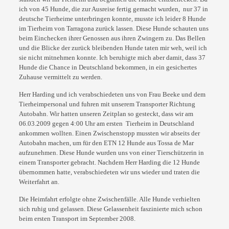
ich von 45 Hunde, die zur Ausreise fertig gemacht
wurden, nur 37 in
deutsche Tierheime unterbringen konnte, musste ich leider 8 Hunde
im
Tierheim von Tarragona zurück lassen. Diese Hunde schauten uns
beim Einchecken ihrer
Genossen aus ihren Zwingern zu. Das Bellen
und die Blicke der zurück bleibenden Hunde
taten mir weh, weil ich
sie nicht mitnehmen konnte. Ich beruhigte mich aber damit, dass 37
Hunde die Chance in Deutschland bekommen, in ein gesichertes
Zuhause vermittelt zu
werden.
Herr Harding und ich verabschiedeten uns von Frau Beeke und dem
Tierheimpersonal und
fuhren mit unserem Transporter Richtung
Autobahn. Wir hatten unseren Zeitplan so
gesteckt, dass wir am
06.03.2009 gegen 4:00 Uhr am ersten Tierheim in Deutschland
ankommen wollten. Einen Zwischenstopp mussten wir abseits der
Autobahn machen, um für
den ETN 12 Hunde aus Tossa de Mar
aufzunehmen. Diese Hunde wurden uns von einer
Tierschützerin in
einem Transporter gebracht. Nachdem Herr Harding die 12 Hunde
übernommen hatte, verabschiedeten wir uns wieder und traten die
Weiterfahrt an.
Die Heimfahrt erfolgte ohne Zwischenfälle. Alle Hunde verhielten
sich ruhig und gelassen.
Diese Gelassenheit faszinierte mich schon
beim ersten Transport im September 2008.