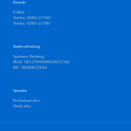
Kontakt
E-Mail:
info@aktiv-fuer-tiere.org
Telefon: 02065-257681
Telefax: 02065-257681
Bankverbindung
Sparkasse Duisburg
IBAN: DE15350500000200137461
BIC: DUISDE33XXX
Spenden
Per Einkauf über
Gooding
Direkt über
Spendenformular