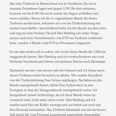
Das erste Tierheim in Deutschland war in Viernheim. Da wir in
unserem Zeitrahmen lagen und
gegen 4:30 Uhr dort ankamen,
konnten wir bis 6:00 Uhr noch einmal die Augen schließen und
etwas schlafen. Bevor wir die 4 vorgesehenen Hunde für dieses
Tierheim auscheckten,
bekamen wir von der Tierheimleitung erst
einmal einen Kaffee. Anschließend holte ich die
Hunde aus dem Auto
und trug sie zum Freilauf. Da sich Herr Harding mit seiner Vorge-
setzten und einer Tierschützerin vom ETN am Tierheim verabredet
hatte, wurden 4 Hunde
vom ETN in Privatautos umgesetzt.
Es war mal wieder toll zu sehen, wie locker diese Hunde die 1500 km
weggesteckt hatten.
Herr Harding und ich verabschiedeten uns vom
Tierheim Viernheim und fuhren zur nächsten
Station nach Darmstadt.
Darmstadt war mir vom letzten Jahr her bekannt und ich freute mich,
dieses Tierheim
wieder besuchen zu dürfen. Wir wurden freundlich
von der Tierheimleitung Frau Syfuss
empfangen. Nachdem wir die
Hunde untergebracht hatten, führte Frau Syfuss mich zu den
Zwingern in dem die Tarragonahunde untergebracht waren. Ich
fotografierte unsere
Schützlinge, da ich diese Hunde wenn sie
vermittelt sind, nicht mehr sehen werde. Herr
Harding und ich
wurden auch hier mit Kaffee versorgt und wir haben uns noch mit
dem
Personal unterhalten. Das Tierheim Darmstadt war mir im letzten
Jahr durch die vom
Personal ausgehende angenehme Atmosphäre