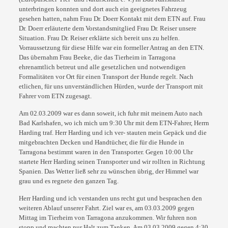
unterbringen konnten und dort
auch ein geeignetes Fahrzeug
gesehen hatten, nahm Frau Dr. Doerr Kontakt mit dem ETN
auf. Frau
Dr. Doerr erläuterte dem Vorstandsmitglied Frau Dr. Reiser unsere
Situation. Frau
Dr. Reiser erklärte sich bereit uns zu helfen.
Vorraussetzung für diese Hilfe war ein
formeller Antrag an den ETN.
Das übernahm Frau Beeke, die das Tierheim in Tarragona
ehrenamtlich betreut und alle gesetzlichen und notwendigen
Formalitäten vor Ort für einen
Transport der Hunde regelt. Nach
etlichen, für uns unverständlichen Hürden, wurde der
Transport mit
Fahrer vom ETN zugesagt.
Am 02.03.2009 war es dann soweit, ich fuhr mit meinem Auto nach
Bad Karlshafen, wo ich
mich um 9:30 Uhr mit dem ETN-Fahrer, Herrn
Harding traf. Herr Harding und ich ver-
stauten mein Gepäck und die
mitgebrachten Decken und Handtücher, die für die Hunde in
Tarragona bestimmt waren in den Transporter. Gegen 10:00 Uhr
startete Herr Harding
seinen Transporter und wir rollten in Richtung
Spanien. Das Wetter ließ sehr zu wünschen
übrig, der Himmel war
grau und es regnete den ganzen Tag.
Herr Harding und ich verstanden uns recht gut und besprachen den
weiteren Ablauf unserer
Fahrt. Ziel war es, am 03.03.2009 gegen
Mittag im Tierheim von Tarragona anzukommen. Wir
fuhren non
stopp und machten nur Halt zum Tanken. Am 03.03.2009 gegen 4:30