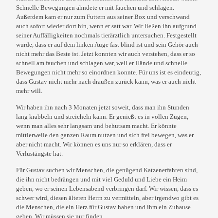
Schnelle Bewegungen ahndete er mit fauchen und schlagen.
Außerdem kam er nur zum Futtern aus seiner Box und verschwand
auch sofort wieder dort hin, wenn er satt war. Wir ließen ihn aufgrund
seiner Auffälligkeiten nochmals tierärztlich untersuchen. Festgestellt
wurde, dass er auf dem linken Auge fast blind ist und sein Gehör auch
nicht mehr das Beste ist. Jetzt konnten wir auch verstehen, dass er so
schnell am fauchen und schlagen war, weil er Hände und schnelle
Bewegungen nicht mehr so einordnen konnte. Für uns ist es eindeutig,
dass Gustav nicht mehr nach draußen zurück kann, was er auch nicht
mehr will.
Wir haben ihn nach 3 Monaten jetzt soweit, dass man ihn Stunden
lang krabbeln und streicheln kann. Er genießt es in vollen Zügen,
wenn man alles sehr langsam und behutsam macht. Er könnte
mittlerweile den ganzen Raum nutzen und sich frei bewegen, was er
aber nicht macht. Wir können es uns nur so erklären, dass er
Verlustängste hat.
Für Gustav suchen wir Menschen, die genügend Katzenerfahren sind,
die ihn nicht bedrängen und mit viel Geduld und Liebe ein Heim
geben, wo er seinen Lebensabend verbringen darf. Wir wissen, dass es
schwer wird, diesen älteren Herrn zu vermitteln, aber irgendwo gibt es
die Menschen, die ein Herz für Gustav haben und ihm ein Zuhause
geben. Wir müssen sie nur finden ……..