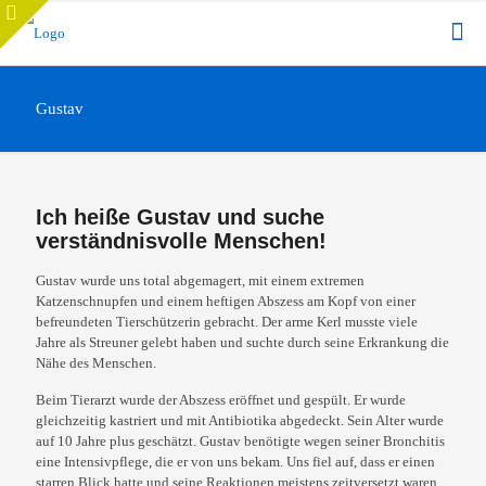
Gustav
Ich heiße Gustav und suche
verständnisvolle Menschen!
Gustav wurde uns total abgemagert, mit einem extremen
Katzenschnupfen und einem heftigen Abszess am Kopf von einer
befreundeten Tierschützerin gebracht. Der arme Kerl musste viele
Jahre als Streuner gelebt haben und suchte durch seine Erkrankung die
Nähe des Menschen.
Beim Tierarzt wurde der Abszess eröffnet und gespült. Er wurde
gleichzeitig kastriert und mit Antibiotika abgedeckt. Sein Alter wurde
auf 10 Jahre plus geschätzt. Gustav benötigte wegen seiner Bronchitis
eine Intensivpflege, die er von uns bekam. Uns fiel auf, dass er einen
starren Blick hatte und seine Reaktionen meistens zeitversetzt waren.