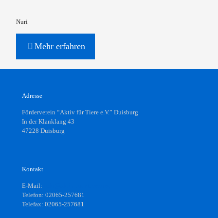
Nuri
Mehr erfahren
Adresse
Förderverein “Aktiv für Tiere e.V.” Duisburg
In der Klanklang 43
47228 Duisburg
Kontakt
E-Mail:
info@aktiv-fuer-tiere.org
Telefon: 02065-257681
Telefax: 02065-257681